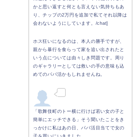
かと思い返すと何とも言えない気持ちもあ
り、チップの2万円を追加で私てそれ以降は
会わないようにしています。/chat]
ホス狂いになるのは、本人の勝手ですが、
親から暴行を食らって家を追い出されたと
いう点については由々しき問題です。周り
のギャラリーとしては救いの手の意味も込
めてのパパ活かもしれませんね。
「歌舞伎町のトー横に行けば若い女の子と
簡単にエッチできる」そう聞いたことをき
っかけに私はあの日、パパ活目当てで女の
子を買いにいきました。