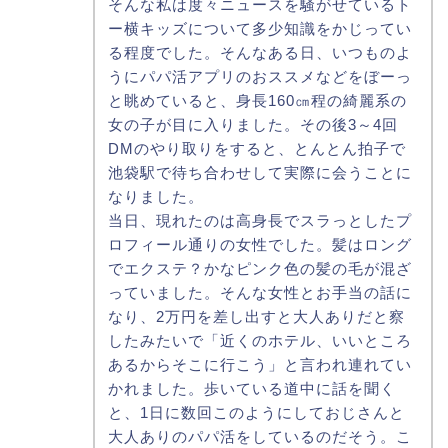
そんな私は度々ニュースを騒がせているト
ー横キッズについて多少知識をかじってい
る程度でした。そんなある日、いつものよ
うにパパ活アプリのおススメなどをぼーっ
と眺めていると、身長160㎝程の綺麗系の
女の子が目に入りました。その後3～4回
DMのやり取りをすると、とんとん拍子で
池袋駅で待ち合わせして実際に会うことに
なりました。
当日、現れたのは高身長でスラっとしたプ
ロフィール通りの女性でした。髪はロング
でエクステ？かなピンク色の髪の毛が混ざ
っていました。そんな女性とお手当の話に
なり、2万円を差し出すと大人ありだと察
したみたいで「近くのホテル、いいところ
あるからそこに行こう」と言われ連れてい
かれました。歩いている道中に話を聞く
と、1日に数回このようにしておじさんと
大人ありのパパ活をしているのだそう。こ