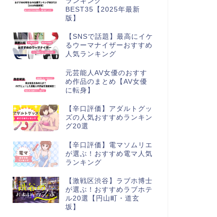
ランキング
BEST35【2025年最新
版】
【SNSで話題】最高にイケ
るウーマナイザーおすすめ
人気ランキング
元芸能人AV女優のおすす
め作品のまとめ【AV女優
に転身】
【辛口評価】アダルトグッ
ズの人気おすすめランキン
グ20選
【辛口評価】電マソムリエ
が選ぶ！おすすめ電マ人気
ランキング
【激戦区渋谷】ラブホ博士
が選ぶ！おすすめラブホテ
ル20選【円山町・道玄
坂】