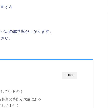
の書き方
パパ活の成功率が上がります。
ださい。
CLOSE
でしているの？
活募集の手段が大量にある
どれですか？