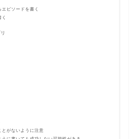
るエピソードを書く
書く
プリ
点
ことがないように注意
ように書いても成功しない可能性がある