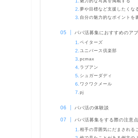
魅力的な写真を掲載する
夢や目標など支援したくな
自分の魅力的なポイントを
パパ活募集におすすめのア
ペイターズ
ユニバース倶楽部
pcmax
ラブアン
シュガーダディ
ワクワクメール
pj
パパ活の体験談
パパ活募集をする際の注意
相手の雰囲気にだまされる
他で見たことがある例文の