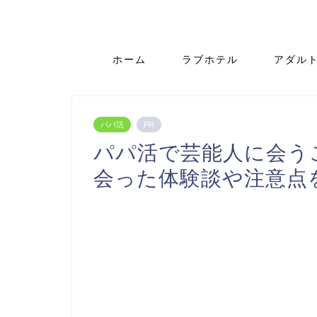
ホーム
ラブホテル
アダル
パパ活
PR
パパ活で芸能人に会う
会った体験談や注意点