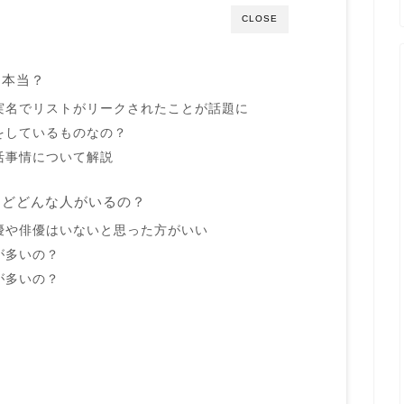
CLOSE
て本当？
実名でリストがリークされたことが話題に
をしているものなの？
活事情について解説
けどどんな人がいるの？
優や俳優はいないと思った方がいい
が多いの？
が多いの？