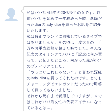
私はパパ活歴5年の20代後半の女です。以
前パパ活を始めて一年程経った時、念願だ
ったdiorのlady diorを買ったお話をご紹介
いたします。
私は特別ブランドに固執しているタイプで
はありませんが、その頃は丁度大台の一千
万をお手当総額が超えた時でした。そんな
記念のタイミングでパパに「記念に何か買
って」と伝えたところ、向かった先がdior
のブティックでした。
「やっぱりこれじゃない？」と言われ深紅
のlady diorを買ってくれたのです。とても
チャーミングでエレガントだったので即答
して買ってもらいました。
それから現在まで愛用していますが、今で
はこれがパパ活女性の代表アイテムになっ
ているとは…。