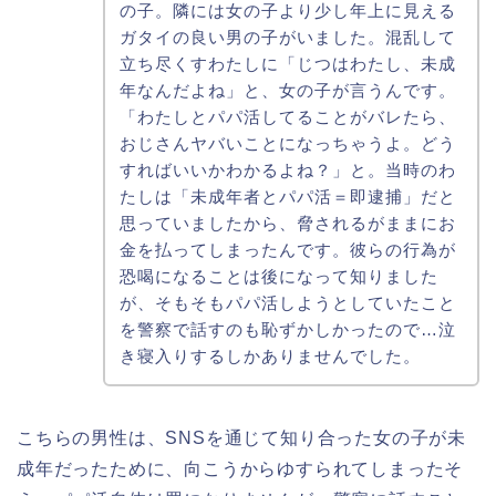
の子。隣には女の子より少し年上に見える
ガタイの良い男の子がいました。混乱して
立ち尽くすわたしに「じつはわたし、未成
年なんだよね」と、女の子が言うんです。
「わたしとパパ活してることがバレたら、
おじさんヤバいことになっちゃうよ。どう
すればいいかわかるよね？」と。当時のわ
たしは「未成年者とパパ活＝即逮捕」だと
思っていましたから、脅されるがままにお
金を払ってしまったんです。彼らの行為が
恐喝になることは後になって知りました
が、そもそもパパ活しようとしていたこと
を警察で話すのも恥ずかしかったので…泣
き寝入りするしかありませんでした。
こちらの男性は、SNSを通じて知り合った女の子が未
成年だったために、向こうからゆすられてしまったそ