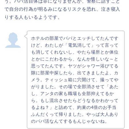
う。パパ活自体は罪になりませんが、警察に話すこと
で自分の行為が明るみになるリスクを恐れ、泣き寝入
りする人もいるようです。
ホテルの部屋でパパとエッチしてたんです
けど、わたしが「電気消して」って言って
も消してくれないし、やたら場所とか体位
とかにこだわるから、なんか怪しいな～と
思ってたんです。ヤツがシャワー浴びてる
隙に部屋中探したら、出てきましたよ、カ
メラ。ティッシュ箱に穴開けて、撮ってや
がりました。その場で全部消させて「あた
し、アンタの家も職場も全部抑えてるか
ら。もし流出させたらどうなるかわかって
るよね？」と詰めて、約束の4倍のお手当
ふんだくって帰りました。やっぱ大人あり
のパパ活なんてするもんじゃないね。