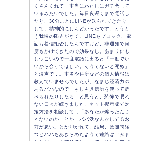
くさんくれて、本当にわたしにガチ恋して
いるみたいでした。毎日夜遅くまで電話し
たり、30分ごとにLINEが送られてきたり
して、精神的にしんどかったです。とうと
う我慢の限界がきて、LINEをブロック、電
話も着信拒否したんですけど、非通知で何
度もかけてきたので効果なし。あまりにも
しつこいので一度電話に出ると「一度でい
いから会ってほしい。そうでないと死ぬ」
と涙声で…。本名や住所などの個人情報は
教えていませんでしたが、なまじ経済力の
あるパパなので、もしも興信所を使って調
べられたりしたら…と思うと、恐怖で眠れ
ない日々が続きました。ネット掲示板で対
策方法を相談しても「あなたが煽ったんじ
ゃないのか」とか「パパ活なんかしてるお
前が悪い」とか叩かれて。結局、数週間経
つとパパもあきらめたようで連絡は止みま