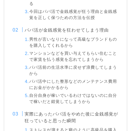
る
今回はパパ活で金銭感覚が狂う理由と金銭感
覚を正しく保つための方法を伝授
パパ活が金銭感覚を狂わせてしまう理由
男性が言いなりになって高級なブランドもの
を購入してくれるから
マンションなどを買い与えてもらい住むこと
で家賃を払う感覚を忘れてしまうから
パパ活前の生活水準に戻せず浪費してしまう
から
パパ活中にした整形などのメンテナンス費用
にお金がかかるから
自分自身が稼いでいるわけではないのに自分
で稼いだと錯覚してしまうから
実際にあったパパ活をやめた後に金銭感覚が
狂っていると思った瞬間
ストレスが溜まると癖のように高級品を購入