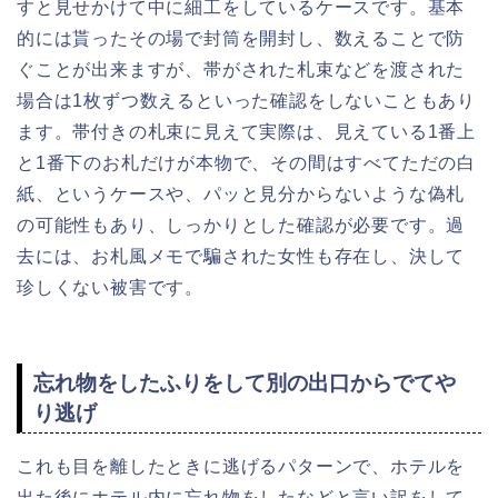
すと見せかけて中に細工をしているケースです。基本
的には貰ったその場で封筒を開封し、数えることで防
ぐことが出来ますが、帯がされた札束などを渡された
場合は1枚ずつ数えるといった確認をしないこともあり
ます。帯付きの札束に見えて実際は、見えている1番上
と1番下のお札だけが本物で、その間はすべてただの白
紙、というケースや、パッと見分からないような偽札
の可能性もあり、しっかりとした確認が必要です。過
去には、お札風メモで騙された女性も存在し、決して
珍しくない被害です。
忘れ物をしたふりをして別の出口からでてや
り逃げ
これも目を離したときに逃げるパターンで、ホテルを
出た後にホテル内に忘れ物をしたなどと言い訳をして