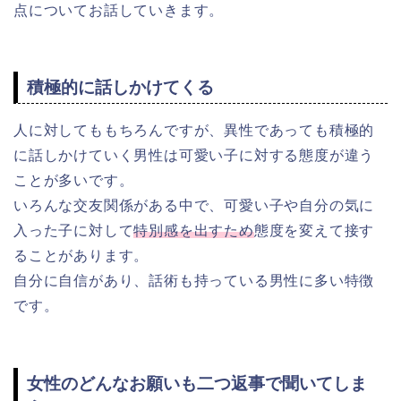
点についてお話していきます。
積極的に話しかけてくる
人に対してももちろんですが、異性であっても積極的
に話しかけていく男性は可愛い子に対する態度が違う
ことが多いです。
いろんな交友関係がある中で、可愛い子や自分の気に
入った子に対して
特別感を出すため
態度を変えて接す
ることがあります。
自分に自信があり、話術も持っている男性に多い特徴
です。
女性のどんなお願いも二つ返事で聞いてしま