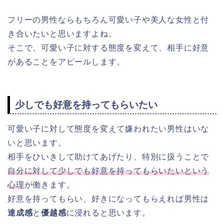
フリーの男性ならもちろん可愛い子や美人な女性と付
き合いたいと思いますよね。
そこで、可愛い子に対する態度を変えて、相手に好意
があることをアピールします。
少しでも好意を持ってもらいたい
可愛い子に対して態度を変えて嫌われたい男性はいな
いと思います。
相手をひいきして助けてあげたり、特別に扱うことで
自分に対して少しでも好意を持ってもらいたいという
心理
が働きます。
好意を持ってもらい、好きになってもらえれば男性は
達成感
と
優越感
に浸れると思います。