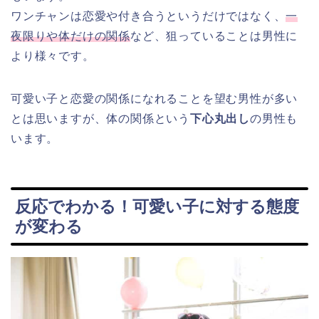
ワンチャンは恋愛や付き合うというだけではなく、
一
夜限りや体だけの関係
など、狙っていることは男性に
より様々です。
可愛い子と恋愛の関係になれることを望む男性が多い
とは思いますが、体の関係という
下心丸出し
の男性も
います。
反応でわかる！可愛い子に対する態度
が変わる