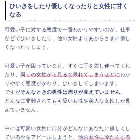
ひいきをしたり優しくなったりと女性に甘く
なる
可愛い子に対する態度で一番わかりやすいのが、仕事
などでひいきしたり、他の女性よりあからさまに優し
くなったりします。
可愛い子が困っていると、すぐに手を差し伸べてくれ
たり、
周りの女性から見ると呆れてしまうほどに
わか
りやすく態度がかわり、ひいきしてしまいます。
ですが
そんなときの男性は周りが見えていません
。
どんなに非難されても可愛い女性や美人な女性しか見
えていません。
中には可愛い女性に自分がどんなにあなたに優しくし
ているかをアピールしようと、
他の女性に冷たくする