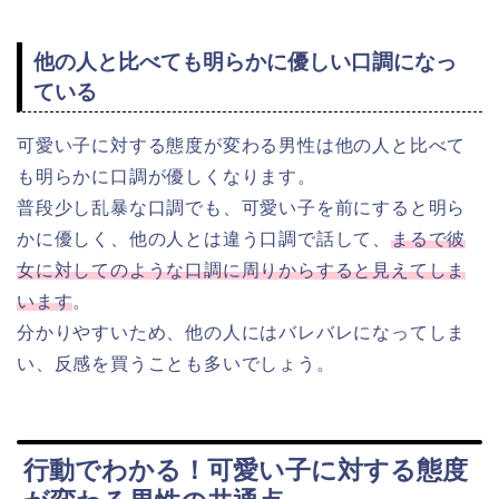
他の人と比べても明らかに優しい口調になっ
ている
可愛い子に対する態度が変わる男性は他の人と比べて
も明らかに口調が優しくなります。
普段少し乱暴な口調でも、可愛い子を前にすると明ら
かに優しく、他の人とは違う口調で話して、
まるで彼
女に対してのような口調に周りからすると見えてしま
います
。
分かりやすいため、他の人にはバレバレになってしま
い、反感を買うことも多いでしょう。
行動でわかる！可愛い子に対する態度