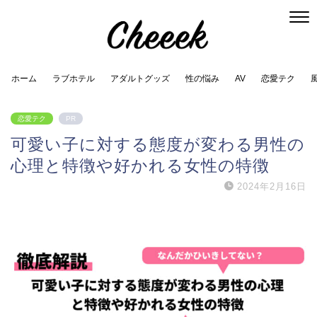
ホーム
ラブホテル
アダルトグッズ
性の悩み
AV
恋愛テク
恋愛テク
PR
可愛い子に対する態度が変わる男性の
心理と特徴や好かれる女性の特徴
2024年2月16日