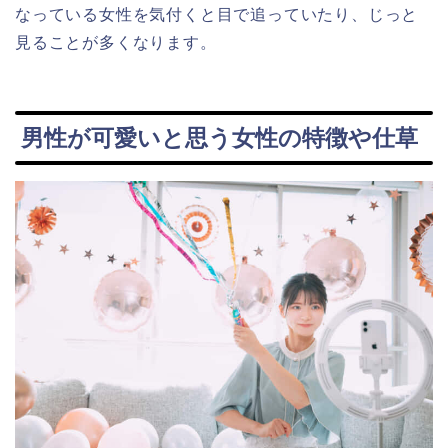
なっている女性を気付くと目で追っていたり、じっと
見ることが多くなります。
男性が可愛いと思う女性の特徴や仕草