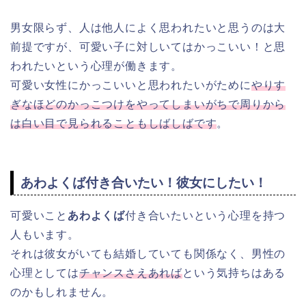
男女限らず、人は他人によく思われたいと思うのは大
前提ですが、可愛い子に対しいてはかっこいい！と思
われたいという心理が働きます。
可愛い女性にかっこいいと思われたいがために
やりす
ぎなほどのかっこつけをやってしまいがちで周りから
は白い目で見られることもしばしばです
。
あわよくば付き合いたい！彼女にしたい！
可愛いこと
あわよくば
付き合いたいという心理を持つ
人もいます。
それは彼女がいても結婚していても関係なく、男性の
心理としては
チャンスさえあれば
という気持ちはある
のかもしれません。