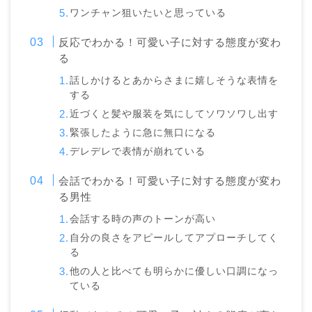
ワンチャン狙いたいと思っている
反応でわかる！可愛い子に対する態度が変わ
る
話しかけるとあからさまに嬉しそうな表情を
する
近づくと髪や服装を気にしてソワソワし出す
緊張したように急に無口になる
デレデレで表情が崩れている
会話でわかる！可愛い子に対する態度が変わ
る男性
会話する時の声のトーンが高い
自分の良さをアピールしてアプローチしてく
る
他の人と比べても明らかに優しい口調になっ
ている