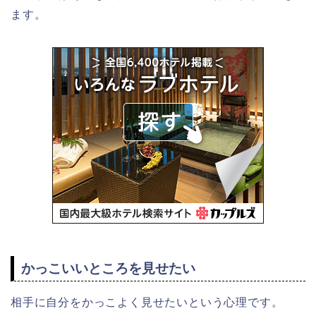
ます。
かっこいいところを見せたい
相手に自分をかっこよく見せたいという心理です。