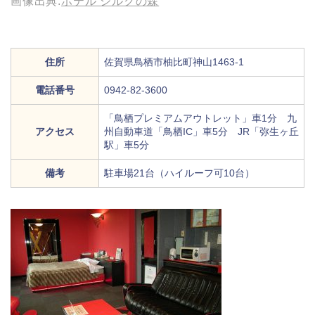
画像出典:
ホテル シルクの森
住所
佐賀県鳥栖市柚比町神山1463-1
電話番号
0942-82-3600
「鳥栖プレミアムアウトレット」車1分 九
アクセス
州自動車道「鳥栖IC」車5分 JR「弥生ヶ丘
駅」車5分
備考
駐車場21台（ハイルーフ可10台）