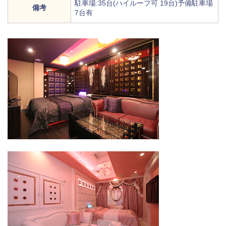
駐車場:35台(ハイルーフ可 19台)予備駐車場
備考
7台有