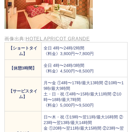
画像出典:
HOTEL APRICOT GRANDE
【ショートタイ
全日 4時〜24時/2時間
ム】
《料金》3,800円〜7,800円
全日 4時〜24時/3時間
【休憩3時間】
《料金》4,500円〜8,500円
月〜金 ①4時〜17時/最大13時間 ②10時〜1
9時/最大9時間
【サービスタイ
土・日・祝 ①4時〜15時/最大11時間 ②10
ム】
時〜18時/最大7時間
《料金》5,000円〜9,500円
日〜木・祝 ①19時〜翌11時/最大16時間 ②
23時〜翌13時/最大14時間
金 ①20時〜翌11時/最大15時間 ②23時〜翌