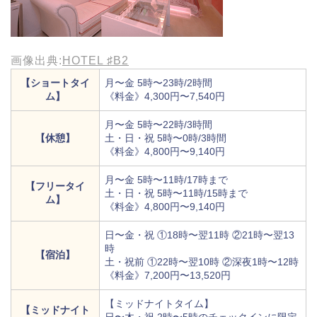
画像出典:
HOTEL ♯B2
【ショートタイ
月〜金 5時〜23時/2時間
ム】
《料金》4,300円〜7,540円
月〜金 5時〜22時/3時間
【休憩】
土・日・祝 5時〜0時/3時間
《料金》4,800円〜9,140円
月〜金 5時〜11時/17時まで
【フリータイ
土・日・祝 5時〜11時/15時まで
ム】
《料金》4,800円〜9,140円
日〜金・祝 ①18時〜翌11時 ②21時〜翌13
時
【宿泊】
土・祝前 ①22時〜翌10時 ②深夜1時〜12時
《料金》7,200円〜13,520円
【ミッドナイトタイム】
【ミッドナイト