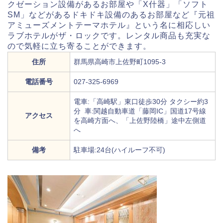
クゼーション設備があるお部屋や「X什器」「ソフト
SM」などがあるドキドキ設備のあるお部屋など『元祖
アミューズメントテーマホテル』という名に相応しい
ラブホテルがザ・ロックです。レンタル商品も充実な
ので気軽に立ち寄ることができます。
住所
群馬県高崎市上佐野町1095-3
電話番号
027-325-6969
電車:「高崎駅」東口徒歩30分 タクシー約3
分 車:関越自動車道「藤岡IC」国道17号線
アクセス
を高崎方面へ、「上佐野陸橋」途中左側道
へ
備考
駐車場:24台(ハイルーフ不可)