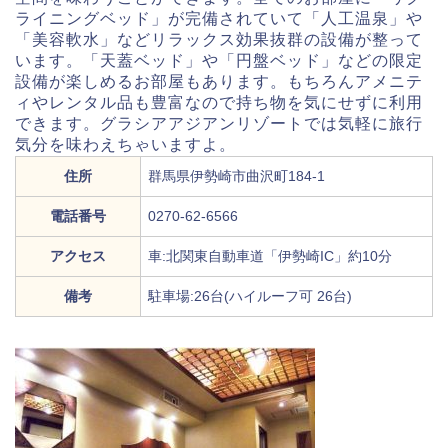
ライニングベッド」が完備されていて「人工温泉」や
「美容軟水」などリラックス効果抜群の設備が整って
います。「天蓋ベッド」や「円盤ベッド」などの限定
設備が楽しめるお部屋もあります。もちろんアメニテ
ィやレンタル品も豊富なので持ち物を気にせずに利用
できます。グラシアアジアンリゾートでは気軽に旅行
気分を味わえちゃいますよ。
住所
群馬県伊勢崎市曲沢町184-1
電話番号
0270-62-6566
アクセス
車:北関東自動車道「伊勢崎IC」約10分
備考
駐車場:26台(ハイルーフ可 26台)