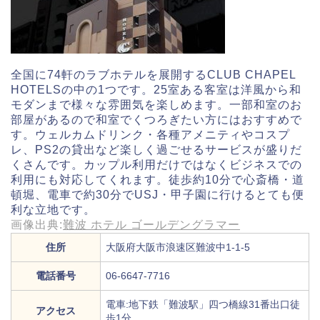
全国に74軒のラブホテルを展開するCLUB CHAPEL
HOTELSの中の1つです。25室ある客室は洋風から和
モダンまで様々な雰囲気を楽しめます。一部和室のお
部屋があるので和室でくつろぎたい方にはおすすめで
す。ウェルカムドリンク・各種アメニティやコスプ
レ、PS2の貸出など楽しく過ごせるサービスが盛りだ
くさんです。カップル利用だけではなくビジネスでの
利用にも対応してくれます。徒歩約10分で心斎橋・道
頓堀、電車で約30分でUSJ・甲子園に行けるとても便
利な立地です。
画像出典:
難波 ホテル ゴールデングラマー
住所
大阪府大阪市浪速区難波中1-1-5
電話番号
06-6647-7716
電車:地下鉄「難波駅」四つ橋線31番出口徒
アクセス
歩1分