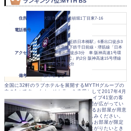
ランキング7位:MYTH BS
住所
大阪市中央区道頓堀1丁目東7-16
電話番号
06-6212-2665
電車:近鉄戦「近鉄日本橋駅」6番出口徒歩3
分 大阪市営地下鉄千日前線・堺筋線「日本
アクセス
橋駅」6番出口徒歩3分 車:阪神高速1号環
状線「道頓堀IC」約2分 阪神高速15号堺線
「湊町IC」約5分
備考
駐車場:なし
全国に32軒のラブホテルを展開するMYTHグループの
中の1つです。イメージカラーを赤紫として2017年4月
11日にグランドオープンしました。8タイプ41室の客
室は高級感のあるラグジュアリーな空間が広がってい
ます。2部屋限定で露天風呂を堪能できるお部屋が用意
されているので是非最高の贅沢をお楽しみください。
リクライニングベッドやカラオケなどもお部屋が限定
されているので疲れているときや盛り上がりたいとき