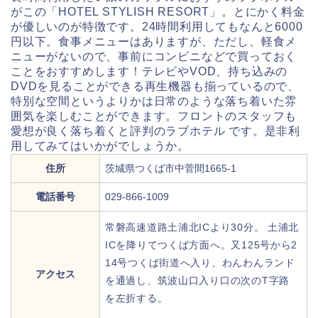
がこの「HOTEL STYLISH RESORT」。とにかく料金
が優しいのが特徴です。24時間利用してもなんと6000
円以下。食事メニューはありますが、ただし、軽食メ
ニューがないので、事前にコンビニなどで買っておく
ことをおすすめします！テレビやVOD、持ち込みの
DVDを見ることができる再生機器も揃っているので、
特別な空間というよりかは日常のような落ち着いた雰
囲気を楽しむことができます。フロントのスタッフも
愛想が良く落ち着くと評判のラブホテル です。是非利
用してみてはいかがでしょうか。
住所
茨城県つくば市中菅間1665-1
電話番号
029-866-1009
常磐高速道路土浦北ICより30分。 土浦北
ICを降りてつくば方面へ。又125号から2
14号つくば街道へ入り、わんわんランド
アクセス
を通過し、筑波山口入り口の次のT字路
を左折する。