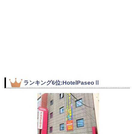
ランキング6位:HotelPaseoⅡ