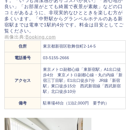
す。「いつも清潔感がありコスパが良い」「居心地が
良い」「お部屋がとても綺麗で夜景が素敵」などの口
コミがあるように、非現実的なひとときを楽しむ方が
多くいます。「中野駅からグランベルホテルのある新
宿駅までは電車で1駅約4分です。料金は目安としてご
覧ください。
画像出典:
Booking.com
住所
東京都新宿区歌舞伎町2-14-5
電話番号
03-5155-2666
東京メトロ副都心線「東新宿駅」A1出口徒
歩4分 東京メトロ副都心線・丸の内線「新
アクセス
宿三丁目駅」E1出口徒歩7分 JR線「新宿
駅」東口徒歩15分 西武新宿線「西武新宿
駅」北口徒歩10分
備考
駐車場48台（1泊2,000円 要予約）