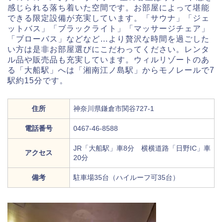
感じられる落ち着いた空間です。お部屋によって堪能
できる限定設備が充実しています。「サウナ」「ジェ
ットバス」「ブラックライト」「マッサージチェア」
「ブローバス」などなど…より贅沢な時間を過ごした
い方は是非お部屋選びにこだわってください。レンタ
ル品や販売品も充実しています。ウィルリゾートのあ
る「大船駅」へは「湘南江ノ島駅」からモノレールで7
駅約15分です。
住所
神奈川県鎌倉市関谷727-1
電話番号
0467-46-8588
JR「大船駅」車8分 横横道路「日野IC」車
アクセス
20分
備考
駐車場35台（ハイルーフ可35台）