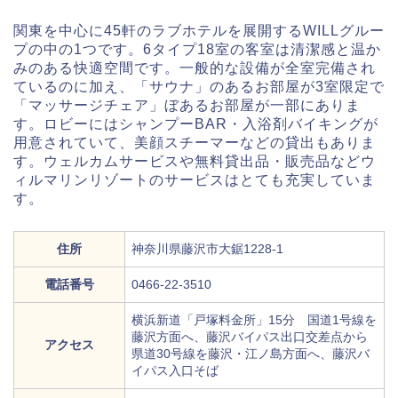
関東を中心に45軒のラブホテルを展開するWILLグルー
プの中の1つです。6タイプ18室の客室は清潔感と温か
みのある快適空間です。一般的な設備が全室完備され
ているのに加え、「サウナ」のあるお部屋が3室限定で
「マッサージチェア」ぼあるお部屋が一部にありま
す。ロビーにはシャンプーBAR・入浴剤バイキングが
用意されていて、美顔スチーマーなどの貸出もありま
す。ウェルカムサービスや無料貸出品・販売品などウ
ィルマリンリゾートのサービスはとても充実していま
す。
住所
神奈川県藤沢市大鋸1228-1
電話番号
0466-22-3510
横浜新道「戸塚料金所」15分 国道1号線を
藤沢方面へ、藤沢バイパス出口交差点から
アクセス
県道30号線を藤沢・江ノ島方面へ、藤沢バ
イパス入口そば