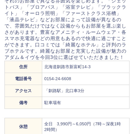
ぞれのお部屋で異なる雰囲気を楽しめます。「ジェッ
トバス」「ブロアバス」「浴室テレビ」「ブラックラ
イト」「オーロラ照明」「ファーストクラス浴槽」
「液晶テレビ」などお部屋によって設備が異なるの
で、雰囲気だけではなく設備からもお部屋を選ぶ楽し
さがあります。豊富なアメニティ・ルームウェア・各
スマホ充電器などの用意もあるので快適に過ごすこと
ができます。口コミでは「綺麗なホテル」と評判のラ
ブホテルです。綺麗なお部屋と充実した設備が魅力の
アダム＆イヴを今回3位に選ばせていただきました！
住所
北海道釧路市新富町14-3
電話番号
0154-24-6608
アクセス
「釧路駅」北口車3分
備考
駐車場有
全日 3,990円～6,050円（7時～深夜1時
休憩
2時間）