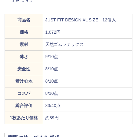
商品名
JUST FIT DESIGN XL SIZE 12個入
価格
1,072円
素材
天然ゴムラテックス
薄さ
9/10点
安全性
8/10点
着け心地
8/10点
コスパ
8/10点
総合評価
33/40点
1枚あたり価格
約89円