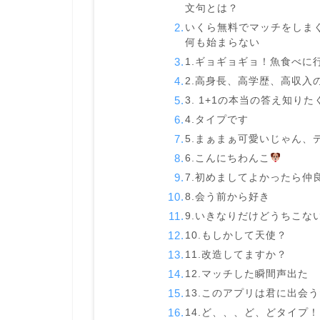
文句とは？
いくら無料でマッチをしま
何も始まらない
1.ギョギョギョ！魚食べに
2.高身長、高学歴、高収入
3. 1+1の本当の答え知り
4.タイプです
5.まぁまぁ可愛いじゃん、
6.こんにちわんこ
7.初めましてよかったら仲
8.会う前から好き
9.いきなりだけどうちこな
10.もしかして天使？
11.改造してますか？
12.マッチした瞬間声出た
13.このアプリは君に出会
14.ど、、、ど、どタイプ