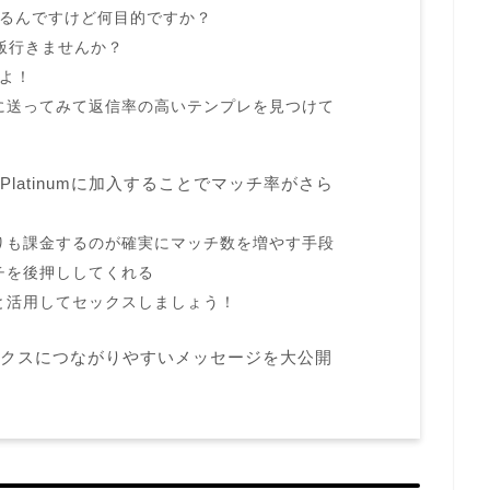
てるんですけど何目的ですか？
ご飯行きませんか？
しよ！
に送ってみて返信率の高いテンプレを見つけて
rPlatinumに加入することでマッチ率がさら
りも課金するのが確実にマッチ数を増やす手段
チを後押ししてくれる
と活用してセックスしましょう！
セックスにつながりやすいメッセージを大公開