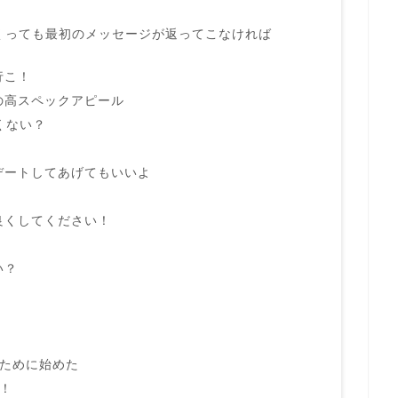
くっても最初のメッセージが返ってこなければ
行こ！
の高スペックアピール
たくない？
デートしてあげてもいいよ
良くしてください！
い？
うために始めた
！！