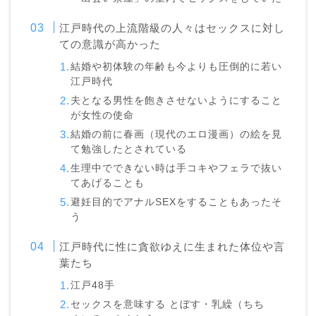
江戸時代の上流階級の人々はセックスに対し
ての意識が高かった
結婚や初体験の年齢も今よりも圧倒的に若い
江戸時代
夫となる男性を飽きさせないようにすること
が女性の使命
結婚の前に春画（現代のエロ漫画）の絵を見
て勉強したとされている
生理中でできない時は手コキやフェラで抜い
てあげることも
避妊目的でアナルSEXをすることもあったそ
う
江戸時代に性に貪欲ゆえに生まれた体位や言
葉たち
江戸48手
セックスを意味する とぼす・乳繰（ちち