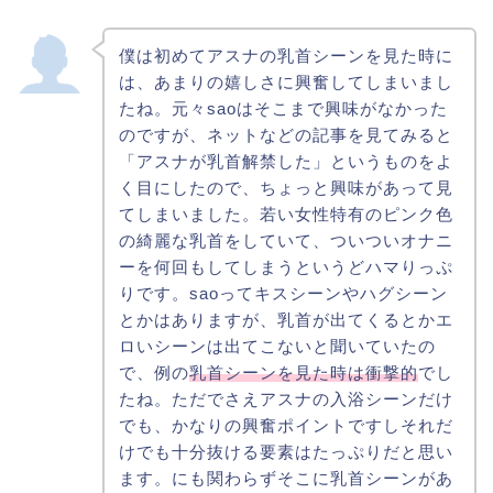
僕は初めてアスナの乳首シーンを見た時に
は、あまりの嬉しさに興奮してしまいまし
たね。元々saoはそこまで興味がなかった
のですが、ネットなどの記事を見てみると
「アスナが乳首解禁した」というものをよ
く目にしたので、ちょっと興味があって見
てしまいました。若い女性特有のピンク色
の綺麗な乳首をしていて、ついついオナニ
ーを何回もしてしまうというどハマりっぷ
りです。saoってキスシーンやハグシーン
とかはありますが、乳首が出てくるとかエ
ロいシーンは出てこないと聞いていたの
で、例の
乳首シーンを見た時は衝撃的
でし
たね。ただでさえアスナの入浴シーンだけ
でも、かなりの興奮ポイントですしそれだ
けでも十分抜ける要素はたっぷりだと思い
ます。にも関わらずそこに乳首シーンがあ