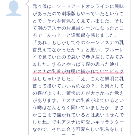
元々僕は、ソードアートオンラインに興味
があったので劇場版もやっていたというこ
とで、それを何気なく見ていました。そし
て例のアスナのお風呂シーンになったとこ
ろで「んっ？」と違和感を感じました。
「あれ、もしかして今のシーンアスナの乳
首見えてなかったか？」と思い、ブルーレ
イで見ていたので急いで巻き戻してみてみ
ました。するとやっぱり僕の思った通り、
アスナの乳首が鮮明に描かれていてビック
リ
しちゃいました。「え、こんな鮮明に乳
首って描いていいものなの？」と男として
の喜びよりも、驚愕の方が大きかった覚え
があります。アスナの乳首が出ているとい
う噂はなんとなく聞いていましたが、まさ
かここまで描かれているとは思いませんで
したね。でもアスナは可愛いキャラクター
なので、それに合う可愛らしい乳首をして