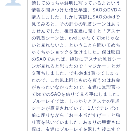
禁してめっちゃ鮮明に写っているよという
情報を聞きつけた僕は早速、SAOのDVDを
購入しました。しかし実際にSAOのdvdで
見てみると、その肝心の乳首シーンはあり
ませんでした。後日友達に聞くと「アスナ
の乳首シーンは、dvdじゃなくてbdじゃな
いと見れないよ」ということを聞いてめち
ゃくちゃショックを受けました。僕は映画
のSAOであれば、絶対にアスナの乳首シー
ンが見れると思ったので「マジかー」とガ
タ落ちしました。でもdvdは買ってしまっ
たので、これ以上同じものを買うのはお金
がもったいなかったので、友達に無理言っ
てbdでのSAOを借りて見る事にしました。
ブルーレイでは、しっかりとアスナの乳首
シーンが露見されていて、1人でテレビの
前に座りながら「おー本当だすげー」と独
り言を呟いていました。あまりの興奮さに
僕は、友達にブルーレイを返した後にすぐ