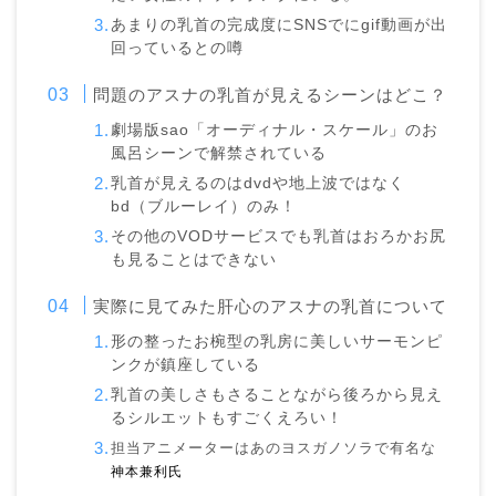
あまりの乳首の完成度にSNSでにgif動画が出
回っているとの噂
問題のアスナの乳首が見えるシーンはどこ？
劇場版sao「オーディナル・スケール」のお
風呂シーンで解禁されている
乳首が見えるのはdvdや地上波ではなく
bd（ブルーレイ）のみ！
その他のVODサービスでも乳首はおろかお尻
も見ることはできない
実際に見てみた肝心のアスナの乳首について
形の整ったお椀型の乳房に美しいサーモンピ
ンクが鎮座している
乳首の美しさもさることながら後ろから見え
るシルエットもすごくえろい！
担当アニメーターはあのヨスガノソラで有名な
神本兼利氏