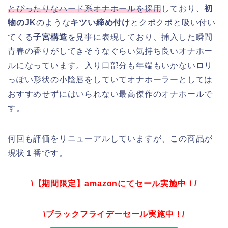
とぴったりなハード系オナホールを採用
しており、
初
物のJK
のような
キツい締め付け
とクポクポと吸い付い
てくる
子宮構造
を見事に表現しており、挿入した瞬間
青春の香りがしてきそうなぐらい気持ち良いオナホー
ルになっています。入り口部分も年端もいかないロリ
っぽい形状の小陰唇をしていてオナホーラーとしては
おすすめせずにはいられない最高傑作のオナホールで
す。
何回も評価をリニューアルしていますが、この商品が
現状１番です。
\【期間限定】amazonにてセール実施中！/
\ブラックフライデーセール実施中！/