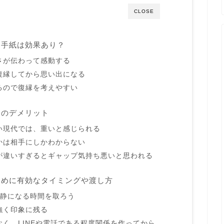
CLOSE
に手紙は効果あり？
さが伝わって感動する
復縁してから思い出になる
るので復縁を考えやすい
とのデメリット
い現代では、重いと感じられる
かは相手にしかわからない
が違いすぎるとギャップ気持ち悪いと思われる
ために有効なタイミングや渡し方
冷静になる時間を取ろう
強く印象に残る
く、LINEや電話である程度関係を作ってから