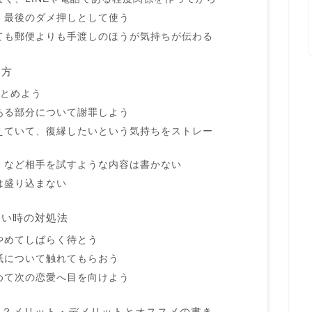
、最後のダメ押しとして使う
ても郵便よりも手渡しのほうが気持ちが伝わる
き方
まとめよう
ある部分について謝罪しよう
えていて、復縁したいという気持ちをストレー
、など相手を試すような内容は書かない
は盛り込まない
ない時の対処法
やめてしばらく待とう
紙について触れてもらおう
めて次の恋愛へ目を向けよう
的？メリット・デメリットとオススメの書き