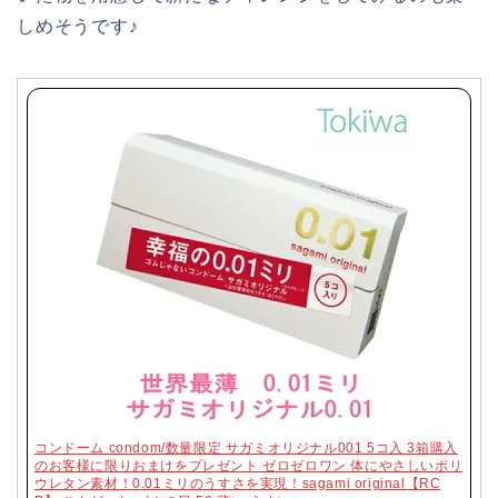
しめそうです♪
コンドーム condom/数量限定 サガミオリジナル001 5コ入 3箱購入
のお客様に限りおまけをプレゼント ゼロゼロワン 体にやさしいポリ
ウレタン素材！0.01ミリのうすさを実現！sagami original【RC