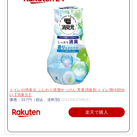
トイレの消臭元 ふんわり清潔せっけん 芳香消臭剤 トイレ用(400m
L)【消臭元】
価格：317円（税込、送料別)
(2019/6/29時点)
楽天で購入