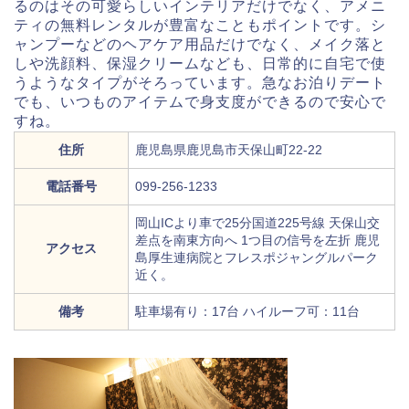
るのはその可愛らしいインテリアだけでなく、アメニ
ティの無料レンタルが豊富なこともポイントです。シ
ャンプーなどのヘアケア用品だけでなく、メイク落と
しや洗顔料、保湿クリームなども、日常的に自宅で使
うようなタイプがそろっています。急なお泊りデート
でも、いつものアイテムで身支度ができるので安心で
すね。
住所
鹿児島県鹿児島市天保山町22-22
電話番号
099-256-1233
岡山ICより車で25分国道225号線 天保山交
差点を南東方向へ 1つ目の信号を左折 鹿児
アクセス
島厚生連病院とフレスポジャングルパーク
近く。
備考
駐車場有り：17台 ハイルーフ可：11台