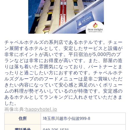
チャペルホテルズの系列店であるホテルです。チェー
ン展開するホテルとして、安定したサービスと設備が
非常にポイントが高いです。平日宿泊が5,000円のプ
ランなどは非常にお得度が高いです。また、部屋の造
りは落ち着いた雰囲気になっており、パートナーとま
ったりと過ごしたい方におすすめです。チャペルホテ
ルズグループののフードメニューは是非ご賞味いただ
きたい内容になっていて安心感と満足のいくボリュー
ムの料理が勢ぞろいしているのが特徴です。安定感の
あるホテルとしてランキングに入れさせていただきま
した。
画像出典:
happyhotel.jp
住所
埼玉県川越市小仙波999-8
電話番号
049-226-1531