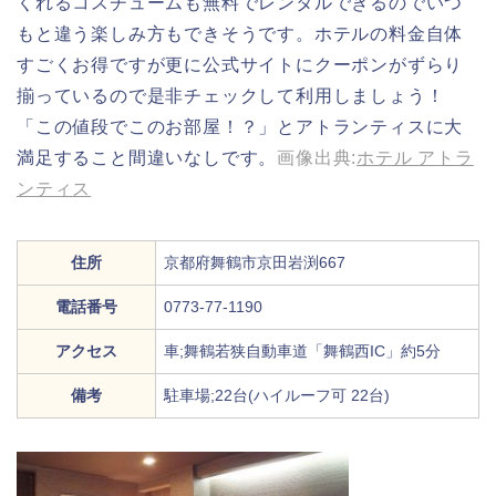
くれるコスチュームも無料でレンタルできるのでいつ
もと違う楽しみ方もできそうです。ホテルの料金自体
すごくお得ですが更に公式サイトにクーポンがずらり
揃っているので是非チェックして利用しましょう！
「この値段でこのお部屋！？」とアトランティスに大
満足すること間違いなしです。
画像出典:
ホテル アトラ
ンティス
住所
京都府舞鶴市京田岩渕667
電話番号
0773-77-1190
アクセス
車;舞鶴若狭自動車道「舞鶴西IC」約5分
備考
駐車場;22台(ハイルーフ可 22台)