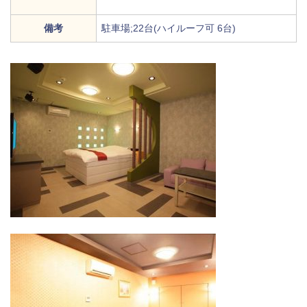
備考
駐車場;22台(ハイルーフ可 6台)