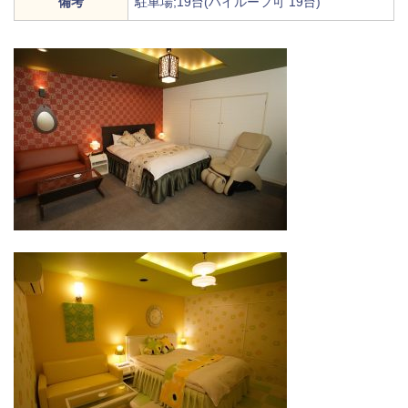
備考
駐車場;19台(ハイルーフ可 19台)