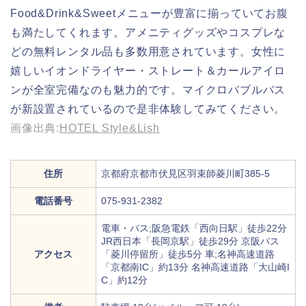
Food&Drink&Sweetメニューが豊富に揃っていてお腹
も満たしてくれます。アメニティグッズやコスプレな
どの無料レンタル品も多数用意されています。女性に
嬉しいイオンドライヤー・ストレート＆カールアイロ
ンが全室完備なのも魅力的です。マイクロバブルバス
が新設置されているので是非体験してみてください。
画像出典:
HOTEL Style&Lish
住所
京都府京都市伏見区羽束師菱川町385-5
電話番号
075-931-2382
電車・バス;阪急電鉄「西向日駅」徒歩22分
JR西日本「長岡京駅」徒歩29分 京阪バス
アクセス
「菱川停留所」徒歩5分 車;名神高速道路
「京都南IC」約13分 名神高速道路「大山崎I
C」約12分