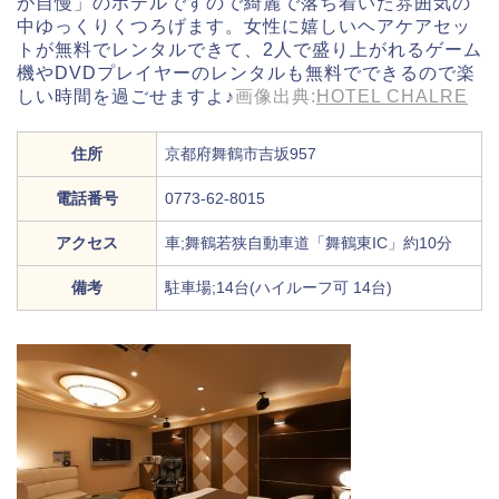
が自慢」のホテルですので綺麗で落ち着いた雰囲気の
中ゆっくりくつろげます。女性に嬉しいヘアケアセッ
トが無料でレンタルできて、2人で盛り上がれるゲーム
機やDVDプレイヤーのレンタルも無料でできるので楽
しい時間を過ごせますよ♪
画像出典:
HOTEL CHALRE
住所
京都府舞鶴市吉坂957
電話番号
0773-62-8015
アクセス
車;舞鶴若狭自動車道「舞鶴東IC」約10分
備考
駐車場;14台(ハイルーフ可 14台)