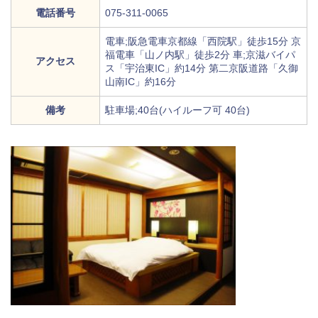
電話番号
075-311-0065
電車;阪急電車京都線「西院駅」徒歩15分 京
福電車「山ノ内駅」徒歩2分 車;京滋バイパ
アクセス
ス「宇治東IC」約14分 第二京阪道路「久御
山南IC」約16分
備考
駐車場;40台(ハイルーフ可 40台)