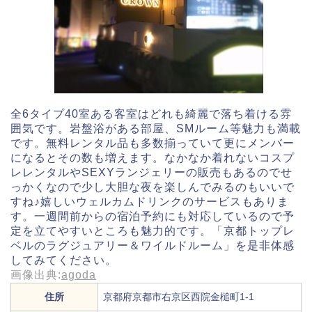
全6タイプ40室ある客室はどれも綺麗で落ち着ける雰
囲気です。岩盤浴がある部屋、SMルーム等魅力も満載
です。無料レンタル品も多数揃っていて更にメンバー
になるとその数も増えます。なかなか着れないコスプ
レレンタルやSEXYランジェリーの販売もあるのでせ
っかくなので少し大胆な夜を楽しんでみるのもいいで
すね♪嬉しいウェルカムドリンクのサービスもありま
す。一週間前からの宿泊予約にも対応しているので予
定を立てやすいところも魅力的です。「京都トップレ
ベルのラグジュアリー＆ワイルドルーム」を是非体感
してみてください。
画像出典:
agoda
住所
京都府京都市右京区西院金槌町1-1