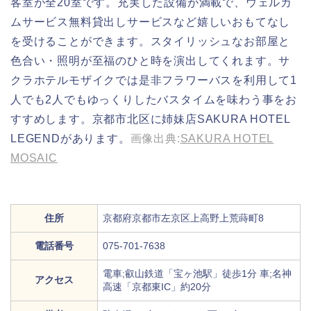
客室が全20室です。充実した設備が満載で、ウェルカ
ムサービス無料貸出しサービスなど嬉しいおもてなし
を受けることができます。スタイリッシュなお部屋と
色合い・照明が至福のひと時を演出してくれます。サ
クラホテルモザイクでは是非フラワーバスを利用して1
人でも2人でもゆっくりしたバスタイムを味わう事をお
すすめします。京都市北区に姉妹店SAKURA HOTEL
LEGENDがあります。
画像出典:
SAKURA HOTEL
MOSAIC
住所
京都府京都市左京区上高野上荒蒔町8
電話番号
075-701-7638
電車;叡山鉄道「宝ヶ池駅」徒歩1分 車;名神
アクセス
高速「京都東IC」約20分