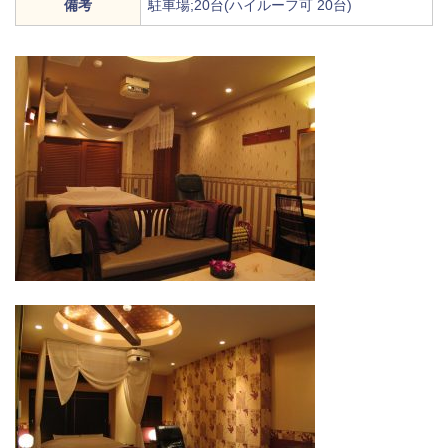
備考
駐車場;20台(ハイルーフ可 20台)