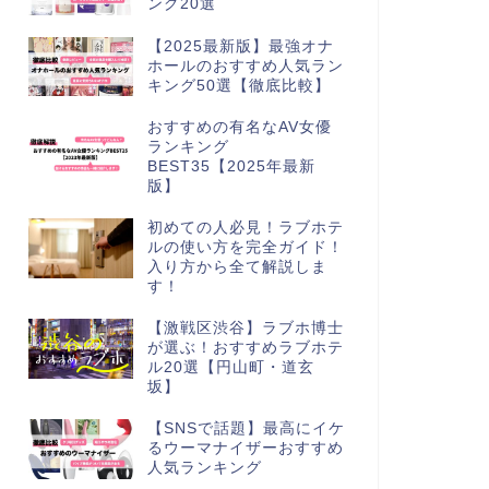
ング20選
【2025最新版】最強オナ
ホールのおすすめ人気ラン
キング50選【徹底比較】
おすすめの有名なAV女優
ランキング
BEST35【2025年最新
版】
初めての人必見！ラブホテ
ルの使い方を完全ガイド！
入り方から全て解説しま
す！
【激戦区渋谷】ラブホ博士
が選ぶ！おすすめラブホテ
ル20選【円山町・道玄
坂】
【SNSで話題】最高にイケ
るウーマナイザーおすすめ
人気ランキング