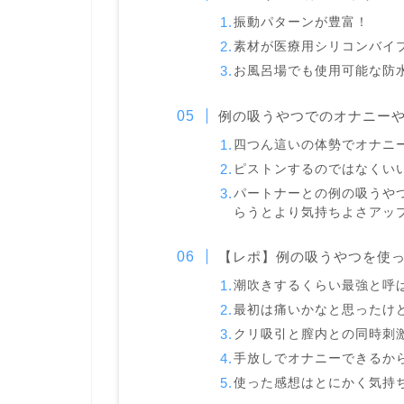
振動パターンが豊富！
素材が医療用シリコンバイ
お風呂場でも使用可能な防
例の吸うやつでのオナニー
四つん這いの体勢でオナニ
ピストンするのではなくい
パートナーとの例の吸うや
らうとより気持ちよさアッ
【レポ】例の吸うやつを使
潮吹きするくらい最強と呼
最初は痛いかなと思ったけ
クリ吸引と膣内との同時刺
手放しでオナニーできるか
使った感想はとにかく気持