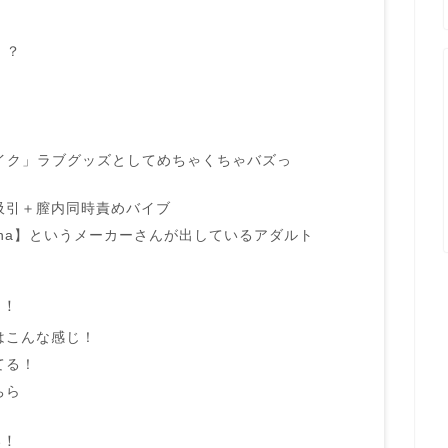
！？
「秒でイク」ラブグッズとしてめちゃくちゃバズっ
吸引＋膣内同時責めバイブ
hana】というメーカーさんが出しているアダルト
く！
はこんな感じ！
てる！
ちら
い！