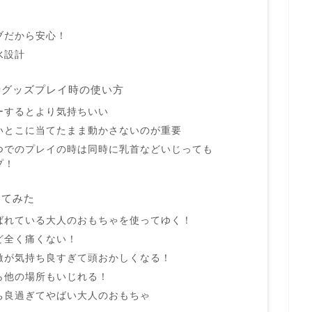
ブだから安心！
水設計
やグッズプレイ時の使い方
ーするとより気持ちいい
いとこに当てたまま動かさないのが重要
つでのプレイの時は同時に乳首などいじっても
プ！
ってみた
ばれている大人のおもちゃを使ってゆく！
ど全く痛くない！
激が気持ち良すぎて頭おかしくなる！
ら他の場所もいじれる！
ち良過ぎてやばい大人のおもちゃ