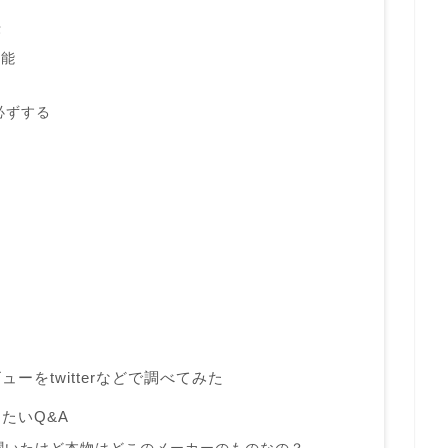
法
可能
必ずする
ーをtwitterなどで調べてみた
たいQ&A