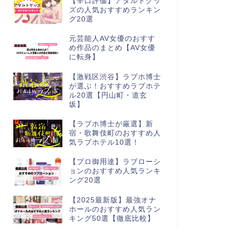
【辛口評価】アダルトグッ
ズの人気おすすめランキン
グ20選
元芸能人AV女優のおすす
め作品のまとめ【AV女優
に転身】
【激戦区渋谷】ラブホ博士
が選ぶ！おすすめラブホテ
ル20選【円山町・道玄
坂】
【ラブホ博士が厳選】新
宿・歌舞伎町のおすすめ人
気ラブホテル10選！
【プロ御用達】ラブローシ
ョンのおすすめ人気ランキ
ング20選
【2025最新版】最強オナ
ホールのおすすめ人気ラン
キング50選【徹底比較】