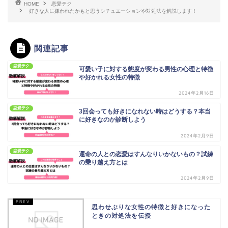
HOME
恋愛テク
好きな人に嫌われたかもと思うシチュエーションや対処法を解説します！
関連記事
恋愛テク
可愛い子に対する態度が変わる男性の心理と特徴
や好かれる女性の特徴
2024年2月16日
恋愛テク
3回会っても好きになれない時はどうする？本当
に好きなのか診断しよう
2024年2月9日
恋愛テク
運命の人との恋愛はすんなりいかないもの？試練
の乗り越え方とは
2024年2月9日
思わせぶりな女性の特徴と好きになった
ときの対処法を伝授