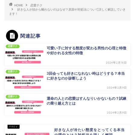
HOME
恋愛テク
好きな人が頭から離れないのはなぜ？原因や対処法について詳しく解説していき
ます！
関連記事
恋愛テク
可愛い子に対する態度が変わる男性の心理と特徴
や好かれる女性の特徴
2024年2月16日
恋愛テク
3回会っても好きになれない時はどうする？本当
に好きなのか診断しよう
2024年2月9日
恋愛テク
運命の人との恋愛はすんなりいかないもの？試練
の乗り越え方とは
2024年2月9日
好きな人が冷たい態度をとってくる本当
の理由とは？対処法を詳しく解説