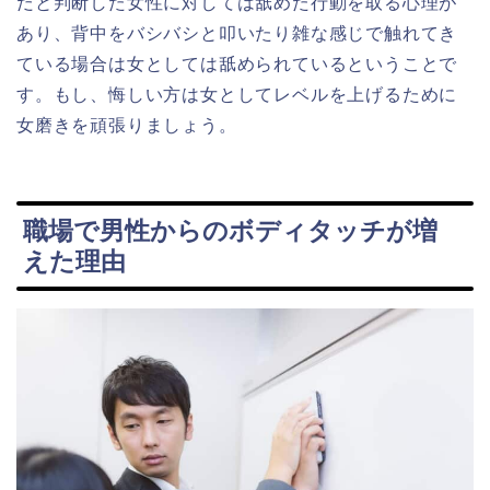
だと判断した女性に対しては舐めた行動を取る心理が
あり、背中をバシバシと叩いたり雑な感じで触れてき
ている場合は女としては舐められているということで
す。もし、悔しい方は女としてレベルを上げるために
女磨きを頑張りましょう。
職場で男性からのボディタッチが増
えた理由