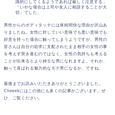
識的にしてくるようであれば厳しく注意する」
「いやな場合は上司や友人に相談することが大
切」でした。
男性からのボディタッチには単純明快な理由が沢山あ
りましたね。女性に対していい意味でも悪い意味でも
好意を持った場合に触ってしまうようですが、男性の
皆さんは自分の欲求に支配されたまま相手の女性の事
を考えず突き進むのではなく、女性の気持ちも考える
ことが出来るとより紳士な男になれますよ。それか、
触って喜ばれる魅力的なモテ男になるか、ですね。
最後までお読みいただきありがとうございました。
Cheeekにはこの他にも多くの記事がございます。ぜ
ひ、ご覧ください。