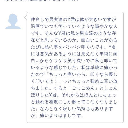
仲良しで男友達のY君は体が大きいですが
温厚でいつも笑っているような賑やかな人
です。そんなY君は私を男友達のような存
在だと思っているのか、面白いことがある
たびに私の事をバシバシ叩くのです。Y君
には悪気があるようには見えなく単純に面
白いからゲラゲラ笑う次いでに私も叩いて
いるような感じでした。私は単純に痛かっ
たので「ちょっと痛いから、叩くなら優し
く叩いてよ！」っとちょっと強めに言い放
ちました。すると「ごっごめん」としょん
ぼりしたY君。それからはほんとにちょっ
と触れる程度にしか触ってこなくなりまし
た。なんとなく寂しい気持ちもあります
が、痛いよりはましです。