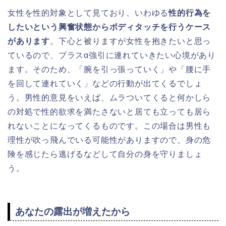
女性を性的対象として見ており、いわゆる
性的行為を
したいという興奮状態からボディタッチを行うケース
があります
。下心と被りますが女性を抱きたいと思っ
ているので、プラスα強引に連れていきたい心境があり
ます。そのため、「腕を引っ張っていく」や「腰に手
を回して連れていく」などの行動が出てくるでしょ
う。男性的意見をいえば、ムラついてくると何かしら
の対処で性的欲求を満たさないと居ても立っても居ら
れないことになってくるものです。この場合は男性も
理性が吹っ飛んでいる可能性がありますので、身の危
険を感じたら逃げるなどして自分の身を守りましょ
う。
あなたの露出が増えたから