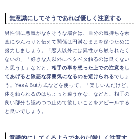
無意識にしてそうであれば優しく注意する
男性側に悪気がなさそうな場合は、自分の気持ちを素
直にやんわりと伝えて関係は円満なままを保つために
努力しましょう。「恋人以外には異性から触られたく
ないの」「好きな人以外にベタベタ触るのは良くない
と思うよ」などと、
相手の事を想った上での注意をし
てあげると険悪な雰囲気になるのを避けられる
でしょ
う。Yes＆But方式などを使って、「楽しいんだけど、
体を触られるのはちょっと違うかな」などと、相手の
良い部分も認めつつ止めて欲しいことをアピールする
と良いでしょう。
意識的にしてくるようであれば厳しく注意す