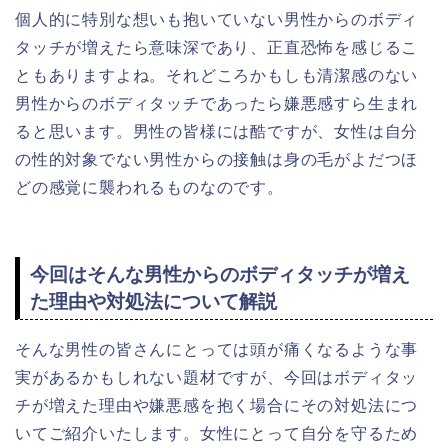
個人的に特別な想いも抱いていない男性からのボディ
タッチが増えたら意味深であり、正直恐怖を感じるこ
ともありますよね。それどころかもしも清潔感のない
男性からのボディタッチであったら嫌悪感すら生まれ
ると思います。男性の皆様には酷ですが、女性は自分
の性的対象でない男性からの接触は身の毛がよだつほ
どの感覚に襲われるものなのです。
今回はそんな男性からのボディタッチが増え
た理由や対処法について解説
そんな男性の皆さんにとっては頭が痛くなるような事
実があるかもしれない題材ですが、今回はボディタッ
チが増えた理由や嫌悪感を抱く場合にその対処法につ
いてご紹介いたします。女性にとって自分を守るため