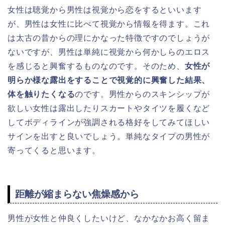
女性は聴覚から男性は視覚から恋をするといいます
が、男性は女性に比べて視覚から情報を得ます。これ
は太古の昔からの理にかなった特徴ですのでしょうが
ないですが、男性は単純に視覚から何かしらのエロス
を感じると興奮するものなのです。そのため、
女性が
明らか様な露出をすることで視覚的に興奮した結果、
体を触りたくなる
のです。男性からのスキンシップが
欲しい女性は露出したりスカートやタイツを履くなど
してボディラインが強調される格好をしてみてほしい
サインを出すと良いでしょう。単純なタイプの男性が
寄ってくると思います。
距離が縮まらない焦燥感から
男性が女性と仲良くしたいけど、なかなかお高く留ま