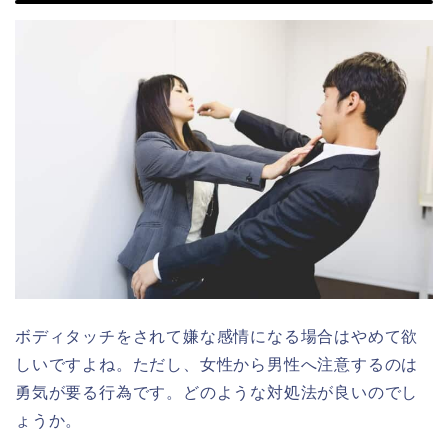
ボディタッチをされて嫌な感情になる場合はやめて欲
しいですよね。ただし、女性から男性へ注意するのは
勇気が要る行為です。どのような対処法が良いのでし
ょうか。