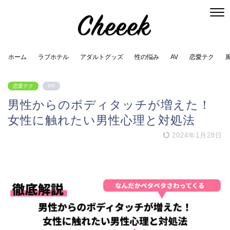
ホーム
ラブホテル
アダルトグッズ
性の悩み
AV
恋愛テク
恋愛テク
PR
男性からのボディタッチが増えた！
女性に触れたい男性心理と対処法
2024年1月28日