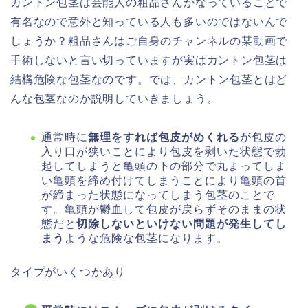
カントン包茎は芸能人の粗品さんがなっていることで
有名なので意外と知っている人も多いのではないんで
しょうか？粗品さんはご自身のチャンネルの某動画で
手術しないと言い切っていますが実はカントン包茎は
結構危険な包茎なのです。では、カントン包茎とはど
んな包茎なのか説明していきましょう。
通常時に
無理をすれば包皮がめくれる
が包皮の
入り口が狭いことにより包皮を剥いた状態で勃
起してしまうと亀頭の下の部分で丸まってしま
い亀頭を締め付けてしまうことにより亀頭の首
が締まった状態になってしまう包茎のことで
す。亀頭が鬱血して包皮が戻らずそのままの状
態だと
切除しないといけない問題が発生してし
まう
ような危険な包茎になります。
タイプがいくつかあり