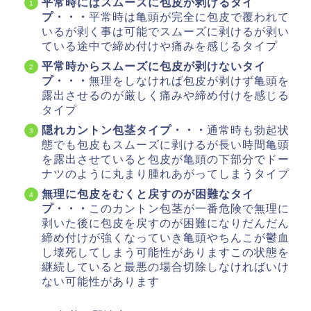
平常時にはスムーズに包皮が剥けるタイ
プ・・・
平常時は亀頭が完全に包皮で覆われて
いるが剥く事は可能でスムーズに剥けるが剥い
ている途中で締め付けや痛みを感じるタイプ
平常時からスムーズに包皮が剥けないタイ
プ・・・
無理をしなければ包皮が剥けず亀頭を
露出させるのが厳しく痛みや締め付けを感じる
タイプ
隠れカントン包茎タイプ・・・
通常時も勃起状
態でも包皮もスムーズに剥けるが長い時間亀頭
を露出させていると包皮が亀頭の下部分でドー
ナツのように丸まり腫れあがってしまうタイプ
無理に包皮をむくと戻すのが困難なタイ
プ・・・
このカントン包茎が一番危険で無理に
剥いた後に包皮を戻すのが困難になりだんだん
締め付けが強くなっていき亀頭やちんこが鬱血
し壊死してしまう可能性がありますこの状態を
継続していると最悪の場合切除しなければいけ
ない可能性があります