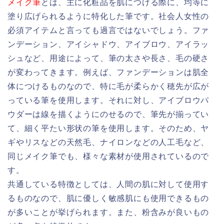
メイク筆
とは、主に化粧品を肌につける際に、均等に
塗り広げられるように特化した筆です。
社会人女性の
必須アイテムと言っても過言ではないでしょう。
ファ
ンデーション、アイシャドウ、アイブロウ、アイラッ
シュなど、用途によって、筆の太さや長さ、毛の硬さ
が変わってきます。例えば、ファンデーションは肌全
体につけるものなので、特に毛が柔らかく穂先が広が
っている筆を使用します。それに対し、アイブロウ
パ
ウダー
は線を描くようにのせるので、筆先が揃ってい
て、細く平たい形状の筆を使用します。
そのため、ヤ
ギやリスなどの天然毛、ナイロンなどの人工毛など、
同じメイク筆でも、様々な素材が使用されているので
す。
共通している特徴としては、人間の肌に対して使用す
るものなので、肌に優しく敏感肌にも使用できるもの
が多いことが挙げられます。また、粉含みが良いもの