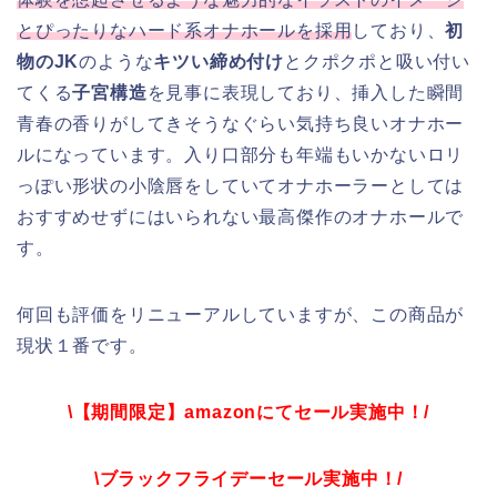
とぴったりなハード系オナホールを採用
しており、
初
物のJK
のような
キツい締め付け
とクポクポと吸い付い
てくる
子宮構造
を見事に表現しており、挿入した瞬間
青春の香りがしてきそうなぐらい気持ち良いオナホー
ルになっています。入り口部分も年端もいかないロリ
っぽい形状の小陰唇をしていてオナホーラーとしては
おすすめせずにはいられない最高傑作のオナホールで
す。
何回も評価をリニューアルしていますが、この商品が
現状１番です。
\【期間限定】amazonにてセール実施中！/
\ブラックフライデーセール実施中！/