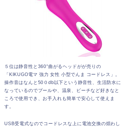
５位は静音性と
360°
曲がるヘッドがが売りの
「
KIKUGO
電マ 強力 女性 小型でんま コードレス」。
操作音はなんと
50
０
db
以下という静音性、生活防水に
なっているのでプールや、温泉、ビーチなど好きなと
ころで使用でき、お手入れも簡単で安心して使えま
す。
USB受電式なのでコードレスな上に電池交換の煩わし