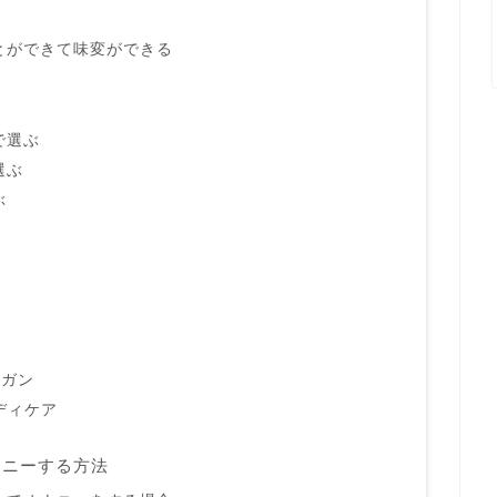
とができて味変ができる
で選ぶ
選ぶ
ぶ
スガン
ボディケア
ナニーする方法