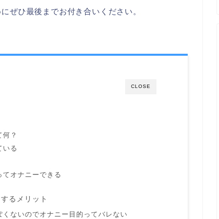
めにぜひ最後までお付き合いください。
CLOSE
て何？
ている
ってオナニーできる
をするメリット
ぽくないのでオナニー目的ってバレない