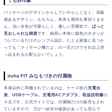
ても好印象
パッケージのデザインからしていやらしくなく、高級
感あるデザイン。もちろん、本体も期待を裏切りませ
ん。淡い水色が可愛らしく、優しい雰囲気で、
ぱっと
見おしゃれな雑貨
です。細長い本体に銀色のボタンが
ついているだけのシンプル設計。たとえ家族に見つか
っても「マッサージ機だよ」の一言だけでそれ以上突
っ込まれる心配もないでしょう。
iroha FIT みなもづきの付属物
本体以外に同梱されているのは、ケース状の
充電台
座、USBケーブル、充電用ACアダプタ、取扱説明書
の
４点です。公式サイトでは、付属物だけの販売もされ
ていますので、万が一紛失や破損があっても安心で