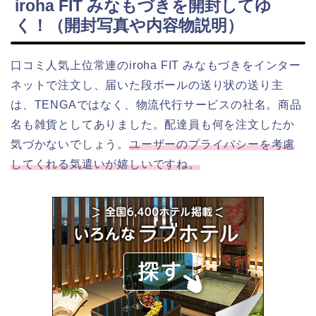
iroha FIT みなもづきを開封してゆ
く！（開封写真や内容物説明）
口コミ人気上位常連のiroha FIT みなもづきをインター
ネットで注文し、届いた段ボールの送り状の送り主
は、TENGAではなく、物流代行サービスの社名。商品
名も雑貨としてありました。配達員も何を注文したか
気づかないでしょう。
ユーザーのプライバシーを考慮
してくれる気遣いが嬉しいですね。